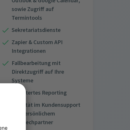
Outlook & Google Calendar,
sowie Zugriff auf
Termintools
Sekretariatsdienste
Zapier & Custom API
Integrationen
Fallbearbeitung mit
Direktzugriff auf Ihre
Systeme
Erweitertes Reporting
Priorität im Kundensupport
mit persönlichem
Ansprechpartner