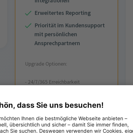
Integrationen
Erweitertes Reporting
Priorität im Kundensupport
mit persönlichen
Ansprechpartnern
Upgrade Optionen:
- 24/7/365 Erreichbarkeit
- Zusätzliche Mitarbeiterprofile
- Zusatzsekretariate
- Zusätzliche Sprachen
- Friendly Follow-Up-Service