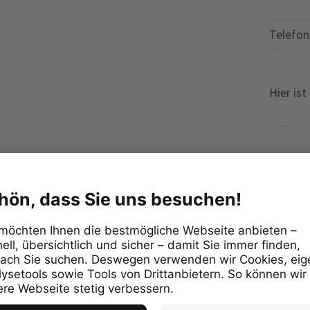
Telefo
Hier ist
Die von 
werden 
gespeich
bearbeit
geschütz
Ja,
Tel
Pro
Nut