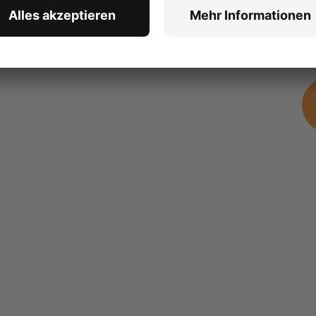
erha
über
Nac
dat