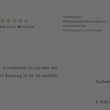
ZUFRIEDENHEIT
94 % unserer Kunden würden uns
weiterempfehlen
4.6
stars
/
40
reviews
Unabhängige Kundenumfrage
– kontaktieren Sie uns über das
e Beratung ist für Sie natürlich
Nachna
E-Mail-