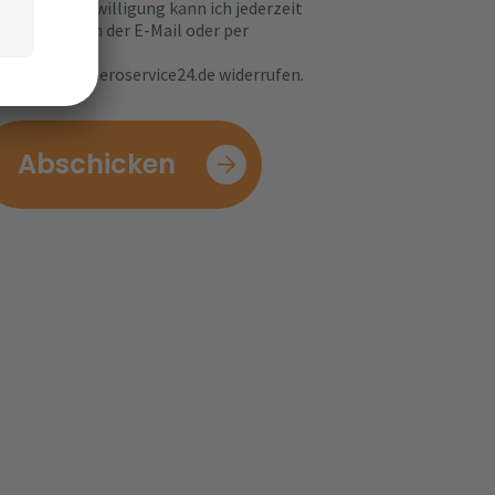
lten. Die Einwilligung kann ich jederzeit
 einen Link in der E-Mail oder per
hricht an
enschutz@bueroservice24.de widerrufen.
Abschicken