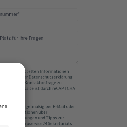
nnummer*
 Platz für Ihre Fragen
Ihnen übermittelten Informationen
gemäß unserer
Datenschutzerklärung
ert, um Ihre Kontaktanfrage zu
en. Diese Website ist durch reCAPTCHA
t.
 ich möchte regelmäßig per E-Mail oder
efon Informationen über
duktentwicklungen und Tipps zur
zung des Bueroservice24 Sekretariats