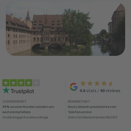
4.6
stars
/
40
reviews
ZUFRIEDENHEIT
BEKANNTHEIT
94 % unserer Kunden würden uns
Deutschlands prominentester
weiterempfehlen
Telefonservice
Unabhängige Kundenumfrage
Sistrix Sichtbarkeitsindex 09/2015