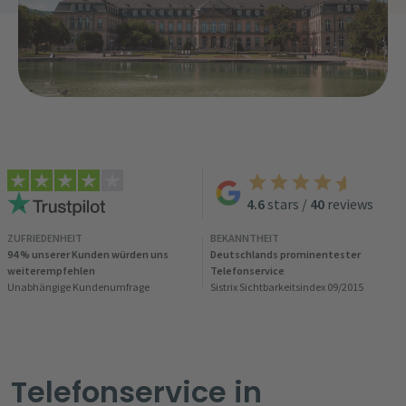
4.6
stars
/
40
reviews
ZUFRIEDENHEIT
BEKANNTHEIT
94 % unserer Kunden würden uns
Deutschlands prominentester
weiterempfehlen
Telefonservice
Unabhängige Kundenumfrage
Sistrix Sichtbarkeitsindex 09/2015
Telefonservice in