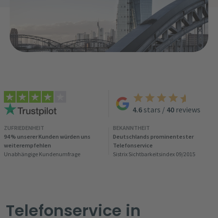
4.6
stars
/
40
reviews
ZUFRIEDENHEIT
BEKANNTHEIT
94 % unserer Kunden würden uns
Deutschlands prominentester
weiterempfehlen
Telefonservice
Unabhängige Kundenumfrage
Sistrix Sichtbarkeitsindex 09/2015
Telefonservice in